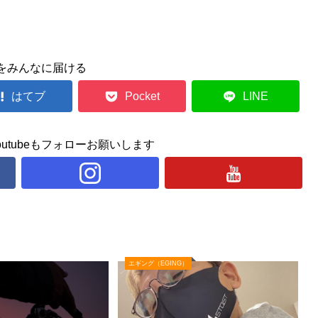
をみんなに届ける
はてブ
Pocket
LINE
ram, youtubeもフォローお願いします
エギング（EGING）