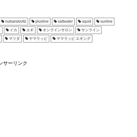
nutsandvoltz
plusline
saltwater
squid
sunline
フ
イカ
エギ
オンラインサロン
サンライン
マツダ
ヤマラッピ
ヤマラッピ エギング
ンサーリンク