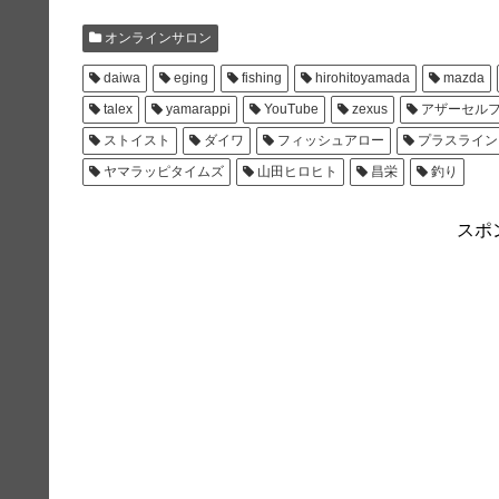
オンラインサロン
daiwa
eging
fishing
hirohitoyamada
mazda
talex
yamarappi
YouTube
zexus
アザーセル
ストイスト
ダイワ
フィッシュアロー
プラスライン
ヤマラッピタイムズ
山田ヒロヒト
昌栄
釣り
スポ