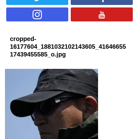
cropped-
16177604_1881032102143605_41646655
17439455585_o.jpg