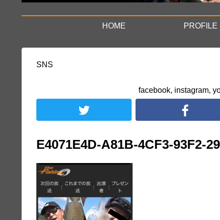
HOME
PROFILE
SNS
facebook, instag
E4071E4D-A81B-4CF3-93F2-2