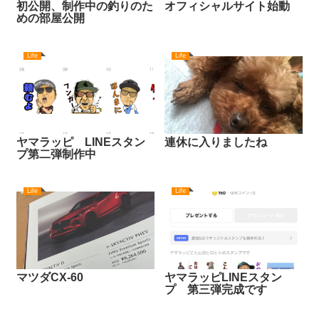
初公開、制作中の釣りのた
オフィシャルサイト始動
めの部屋公開
Life
Life
ヤマラッピ LINEスタン
連休に入りましたね
プ第二弾制作中
Life
Life
マツダCX-60
ヤマラッピLINEスタン
プ 第三弾完成です