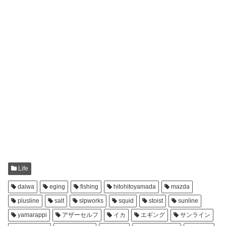
Life
daiwa
eging
fishing
hitohitoyamada
mazda
plusline
salt
slpworks
squid
stoist
sunline
yamarappi
アザーセルフ
イカ
エギング
サンライン